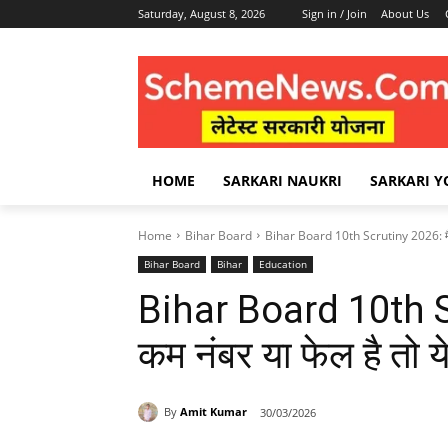
Saturday, August 8, 2026
Sign in / Join
About Us
HOME
SARKARI NAUKRI
SARKARI Y
Home
Bihar Board
Bihar Board 10th Scrutiny 2026: मैट्र
Bihar Board
Bihar
Education
Bihar Board 10th Sc
कम नंबर या फेल है तो ये
By
Amit Kumar
30/03/2026