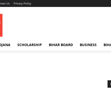
tact Us
Privacy Policy
OJANA
SCHOLARSHIP
BIHAR BOARD
BUSINESS
BIH