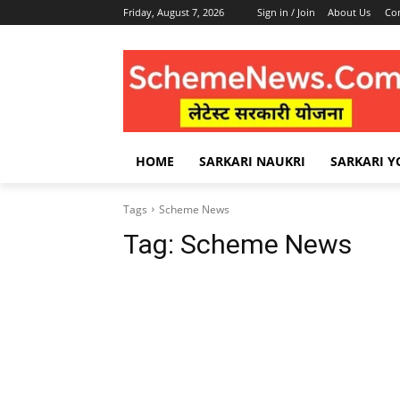
Friday, August 7, 2026
Sign in / Join
About Us
Con
HOME
SARKARI NAUKRI
SARKARI Y
Tags
Scheme News
Tag:
Scheme News