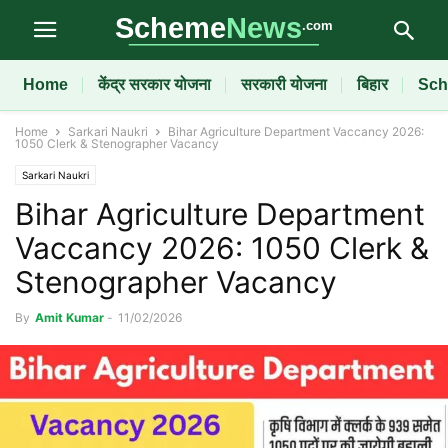
Home
केंद्र सरकार योजना
सरकारी योजना
बिहार
Sch
Home
Sarkari Naukri
Bihar Agriculture Department Vaccancy 2026:
1050 Clerk & Stenographer Vacancy
Sarkari Naukri
Bihar Agriculture Department
Vaccancy 2026: 1050 Clerk &
Stenographer Vacancy
By
Amit Kumar
-
11/02/2026