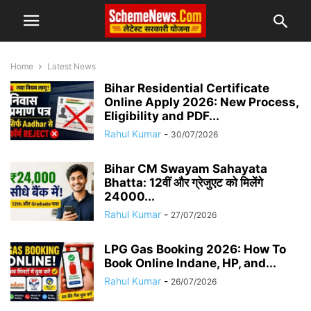
Home
Latest News
Bihar Residential Certificate
Online Apply 2026: New Process,
Eligibility and PDF...
Rahul Kumar
-
30/07/2026
Bihar CM Swayam Sahayata
Bhatta: 12वीं और ग्रेजुएट को मिलेंगे
24000...
Rahul Kumar
-
27/07/2026
LPG Gas Booking 2026: How To
Book Online Indane, HP, and...
Rahul Kumar
-
26/07/2026