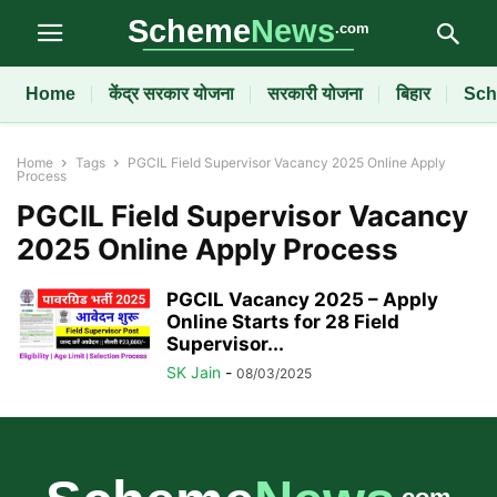
Home
केंद्र सरकार योजना
सरकारी योजना
बिहार
Sch
Home
Tags
PGCIL Field Supervisor Vacancy 2025 Online Apply
Process
PGCIL Field Supervisor Vacancy
2025 Online Apply Process
PGCIL Vacancy 2025 – Apply
Online Starts for 28 Field
Supervisor...
SK Jain
-
08/03/2025